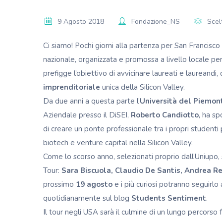
9 Agosto 2018
Fondazione_NS
Scel
Ci siamo! Pochi giorni alla partenza per San Francisco
nazionale, organizzata e promossa a livello locale pe
prefigge l’obiettivo di avvicinare laureati e laureandi, d
imprenditoriale
unica della Silicon Valley.
Da due anni a questa parte l’
Università del Piemon
Aziendale presso il
DiSEI
,
Roberto Candiotto
, ha sp
di creare un ponte professionale tra i propri studenti pi
biotech e venture capital nella Silicon Valley.
Come lo scorso anno, selezionati proprio dall’Uniupo, sa
Tour:
Sara Biscuola, Claudio De Santis, Andrea R
prossimo
19 agosto
e i più curiosi potranno seguirlo
quotidianamente sul blog
Students Sentiment
.
Il tour negli USA sarà il culmine di un lungo percorso