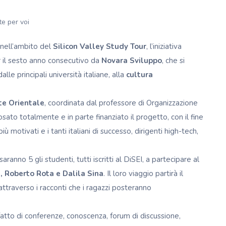
te per voi
 nell’ambito del
Silicon Valley
Study Tour
, l’iniziativa
r il sesto anno consecutivo da
Novara Sviluppo
, che si
alle principali università italiane, alla
cultura
te Orientale
, coordinata dal professore di Organizzazione
osato totalmente e in parte finanziato il progetto, con il fine
ù motivati e i tanti italiani di successo, dirigenti high-tech,
ranno 5 gli studenti, tutti iscritti al DiSEI, a partecipare al
e, Roberto Rota e
Dalila Sina
. Il loro viaggio partirà il
 attraverso i racconti che i ragazzi posteranno
 fatto di conferenze, conoscenza, forum di discussione,