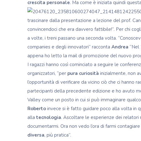
crescita personale
. Ma come è iniziata quindi quest
trascinare dalla presentazione a lezione del prof. Can
convincendoci che era davvero fattibile!”. Per chi cogl
a volte, i treni passano una seconda volta. “Conoscevo 
companies e degli innovatori” racconta
Andrea
“Nel 
appena ho letto la mail di promozione del nuovo pr
I ragazzi hanno così cominciato a seguire le conferenz
organizzatori, “per
pura curiosità
inizialmente, non av
l’opportunità di verificare da vicino ciò che ci hanno ra
partecipanti della precedente edizione e ho avuto m
Valley come un posto in cui si può immaginare qualcos
Roberto
invece si è fatto guidare poco alla volta in 
alla
tecnologia
. Ascoltare le esperienze dei relatori
documentarmi. Ora non vedo l’ora di farmi contagiare 
diversa
, più pratica”.