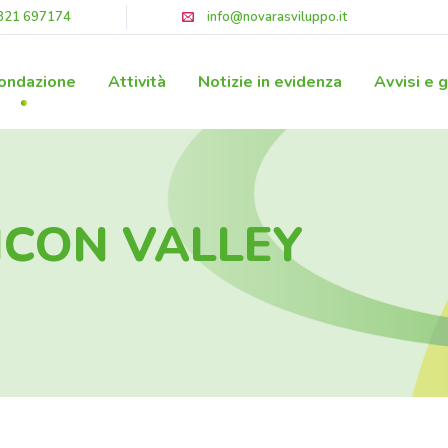
321 697174
info@novarasviluppo.it
ondazione
Attività
Notizie in evidenza
Avvisi e 
LICON VALLEY