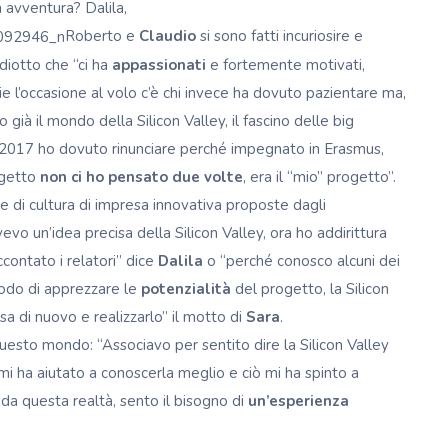
a avventura? Dalila,
Roberto e
Claudio
si sono fatti incuriosire e
diotto che “ci ha
appassionati
e fortemente motivati,
ie l’occasione al volo c’è chi invece ha dovuto pazientare ma,
già il mondo della Silicon Valley, il fascino delle big
2017 ho dovuto rinunciare perché impegnato in Erasmus,
ogetto
non ci ho pensato due volte
, era il “mio” progetto”.
e di cultura di impresa innovativa proposte dagli
evo un’idea precisa della Silicon Valley, ora ho addirittura
ccontato i relatori” dice
Dalila
o “perché conosco alcuni dei
odo di apprezzare le
potenzialità
del progetto, la Silicon
a di nuovo e realizzarlo” il motto di
Sara
.
questo mondo: “Associavo per sentito dire la Silicon Valley
 mi ha aiutato a conoscerla meglio e ciò mi ha spinto a
da questa realtà, sento il bisogno di
un’esperienza