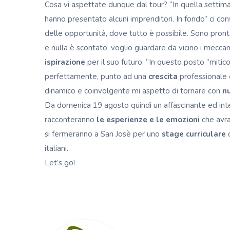
Cosa vi aspettate dunque dal tour? “In quella settim
hanno presentato alcuni imprenditori. In fondo” ci co
delle opportunità, dove tutto è possibile. Sono pront
e nulla è scontato, voglio guardare da vicino i meccan
ispirazione
per il suo futuro: “In questo posto “miti
perfettamente, punto ad una
crescita
professionale 
dinamico e coinvolgente mi aspetto di tornare con
nu
Da domenica 19 agosto quindi un affascinante ed int
racconteranno
le esperienze e le emozioni
che avra
si fermeranno a San Josè per uno
stage curriculare
d
italiani.
Let’s go!