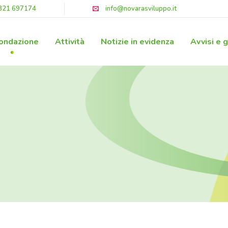
321 697174
info@novarasviluppo.it
ondazione
Attività
Notizie in evidenza
Avvisi e 