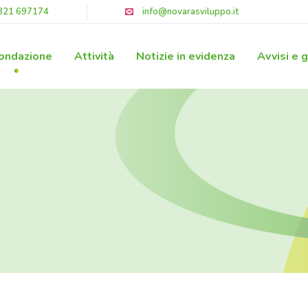
321 697174
info@novarasviluppo.it
ondazione
Attività
Notizie in evidenza
Avvisi e 