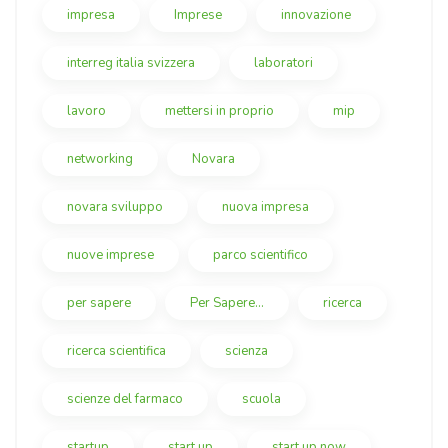
impresa
Imprese
innovazione
interreg italia svizzera
laboratori
lavoro
mettersi in proprio
mip
networking
Novara
novara sviluppo
nuova impresa
nuove imprese
parco scientifico
per sapere
Per Sapere...
ricerca
ricerca scientifica
scienza
scienze del farmaco
scuola
startup
start up
start up now