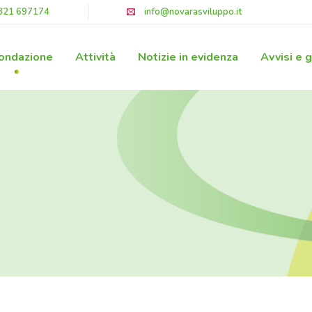
321 697174
info@novarasviluppo.it
ondazione
Attività
Notizie in evidenza
Avvisi e 